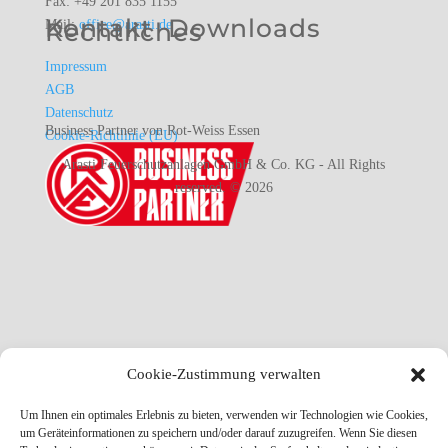
Fax: +49 201 835 1155
Kontakt
Downloads
Mail:
Rechtliches
office@arasti.de
Impressum
AGB
Datenschutz
Business Partner von Rot-Weiss Essen
Cookie-Richtlinie (EU)
Arasti Feuerschutzanlagen GmbH & Co. KG - All Rights
reserved. © 2026
Cookie-Zustimmung verwalten
Um Ihnen ein optimales Erlebnis zu bieten, verwenden wir Technologien wie Cookies,
um Geräteinformationen zu speichern und/oder darauf zuzugreifen. Wenn Sie diesen