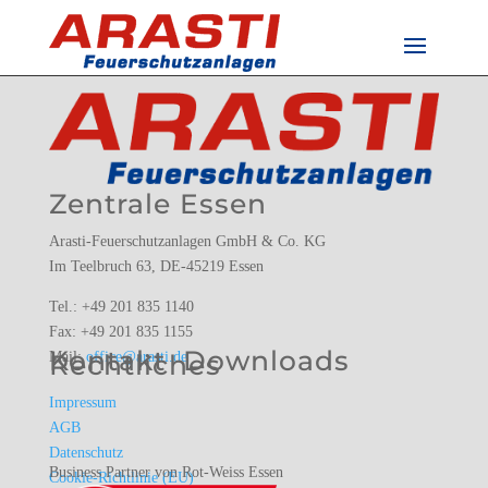
Zentrale Essen
Arasti-Feuerschutzanlagen GmbH & Co. KG
Im Teelbruch 63, DE-45219 Essen
Tel.: +49 201 835 1140
Fax: +49 201 835 1155
Kontakt
Downloads
Mail:
Rechtliches
office@arasti.de
Impressum
AGB
Datenschutz
Business Partner von Rot-Weiss Essen
Cookie-Richtlinie (EU)